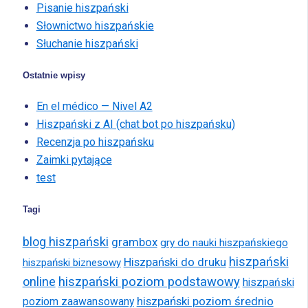
Pisanie hiszpański
Słownictwo hiszpańskie
Słuchanie hiszpański
Ostatnie wpisy
En el médico — Nivel A2
Hiszpański z AI (chat bot po hiszpańsku)
Recenzja po hiszpańsku
Zaimki pytające
test
Tagi
blog hiszpański
grambox
gry do nauki hiszpańskiego
hiszpański
Hiszpański do druku
hiszpański biznesowy
online
hiszpański poziom podstawowy
hiszpański
hiszpański poziom średnio
poziom zaawansowany