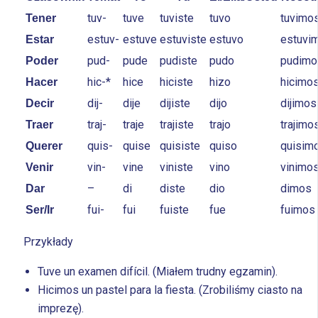
tuv-
tuve
tuviste
tuvo
tuvimo
Tener
estuv-
estuve
estuviste
estuvo
estuvi
Estar
pud-
pude
pudiste
pudo
pudimo
Poder
hic-*
hice
hiciste
hizo
hicimo
Hacer
dij-
dije
dijiste
dijo
dijimos
Decir
traj-
traje
trajiste
trajo
trajimo
Traer
quis-
quise
quisiste
quiso
quisim
Querer
vin-
vine
viniste
vino
vinimo
Venir
–
di
diste
dio
dimos
Dar
fui-
fui
fuiste
fue
fuimos
Ser/Ir
Przykłady
Tuve un examen difícil. (Miałem trudny egzamin).
Hicimos un pastel para la fiesta. (Zrobiliśmy ciasto na
imprezę).