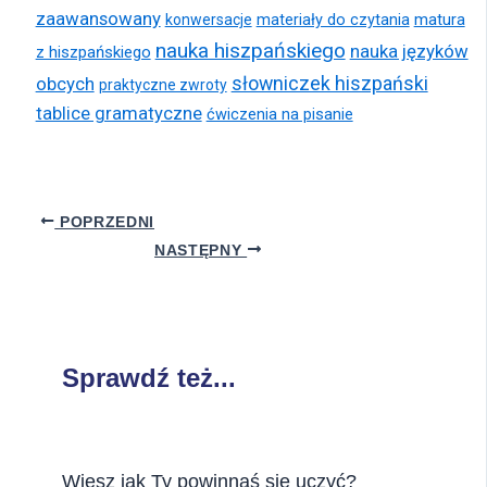
zaawansowany
materiały do czytania
matura
konwersacje
nauka hiszpańskiego
nauka języków
z hiszpańskiego
słowniczek hiszpański
obcych
praktyczne zwroty
tablice gramatyczne
ćwiczenia na pisanie
POPRZEDNI
NASTĘPNY
Sprawdź też...
Wiesz jak Ty powinnaś się uczyć?