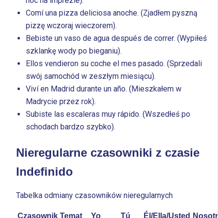
noc na imprezie).
Comí una pizza deliciosa anoche. (Zjadłem pyszną
pizzę wczoraj wieczorem).
Bebiste un vaso de agua después de correr. (Wypiłeś
szklankę wody po bieganiu).
Ellos vendieron su coche el mes pasado. (Sprzedali
swój samochód w zeszłym miesiącu).
Viví en Madrid durante un año. (Mieszkałem w
Madrycie przez rok).
Subiste las escaleras muy rápido. (Wszedłeś po
schodach bardzo szybko).
Nieregularne czasowniki z czasie
Indefinido
Tabelka odmiany czasowników nieregularnych
Czasownik
Temat
Yo
Tú
Él/Ella/Usted
Nosot