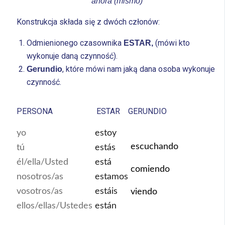
ahora (mismo)
Konstrukcja składa się z dwóch członów:
Odmienionego czasownika
(mówi kto
ESTAR,
wykonuje daną czynność).
, które mówi nam jaką dana osoba wykonuje
Gerundio
czynność.
PERSONA
ESTAR
GERUNDIO
yo
estoy
escuchando
tú
estás
él/ella/Usted
está
comiendo
nosotros/as
estamos
vosotros/as
estáis
viendo
ellos/ellas/Ustedes
están