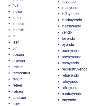
huyendo
huir
incluyendo
incluir
influyendo
influir
instituyendo
instituir
instruyendo
instruir
yendo
ir
leyendo
leer
oyendo
oir
poseyendo
poseer
proveyendo
proveer
recayendo
recaer
reconstruyendo
reconstruir
rehuyendo
rehuir
releyendo
releer
retrayendo
retraer
sustrayendo
sustraer
trayendo
traer