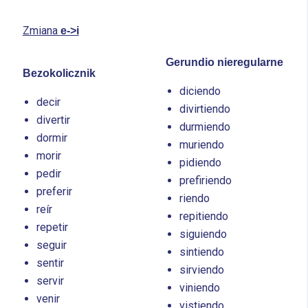
Zmiana
e->i
Gerundio nieregularne
Bezokolicznik
diciendo
decir
divirtiendo
divertir
durmiendo
dormir
muriendo
morir
pidiendo
pedir
prefiriendo
preferir
riendo
reír
repitiendo
repetir
siguiendo
seguir
sintiendo
sentir
sirviendo
servir
viniendo
venir
vistiendo