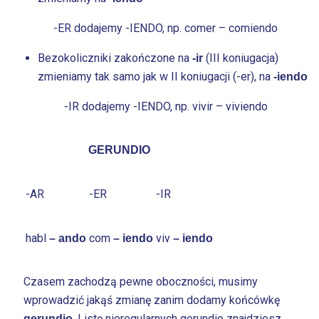
-ER dodajemy -IENDO, np. comer – comiendo
Bezokoliczniki zakończone na
(III koniugacja)
-ir
zmieniamy tak samo jak w II koniugacji (-er), na
-iendo
-IR dodajemy -IENDO, np. vivir – viviendo
GERUNDIO
-AR
-ER
-IR
habl
com
viv
– ando
– iendo
– iendo
Czasem zachodzą pewne oboczności, musimy
wprowadzić jakąś zmianę zanim dodamy końcówkę
. Listę nieregularnych gerundio znajdziesz
gerundio