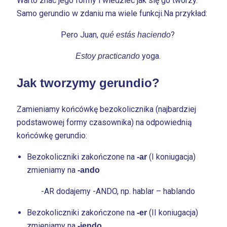
Warto znać jego formy i wiedzieć jak się go tworzy.
Samo gerundio w zdaniu ma wiele funkcji.Na przykład:
Pero Juan,
?
qué estás haciendo
yoga.
Estoy practicando
Jak tworzymy gerundio?
Zamieniamy końcówkę bezokolicznika (najbardziej
podstawowej formy czasownika) na odpowiednią
końcówkę gerundio:
Bezokoliczniki zakończone na
(I koniugacja)
-ar
zmieniamy na
-ando
-AR dodajemy -ANDO, np. hablar – hablando
Bezokoliczniki zakończone na
(II koniugacja)
-er
zmieniamy na
-iendo