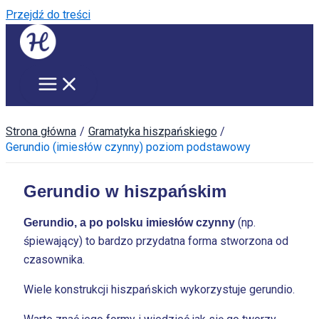
Przejdź do treści
Strona główna
Gramatyka hiszpańskiego
Gerundio (imiesłów czynny) poziom podstawowy
Gerundio w hiszpańskim
(np.
Gerundio, a po polsku imiesłów czynny
śpiewający) to bardzo przydatna forma stworzona od
czasownika.
Wiele konstrukcji hiszpańskich wykorzystuje gerundio.