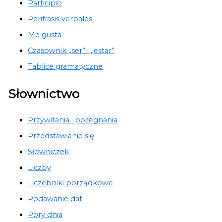
Participio
Perifrasis verbales
Me gusta
Czasownik „ser” i „estar”
Tablice gramatyczne
Słownictwo
Przywitania i pożegnania
Przedstawianie się
Słowniczek
Liczby
Liczebniki porządkowe
Podawanie dat
Pory dnia