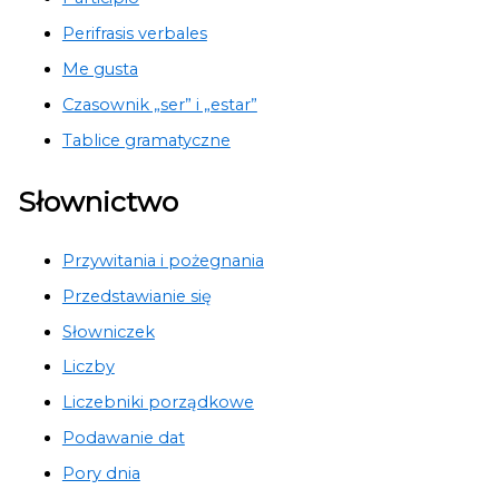
Perifrasis verbales
Me gusta
Czasownik „ser” i „estar”
Tablice gramatyczne
Słownictwo
Przywitania i pożegnania
Przedstawianie się
Słowniczek
Liczby
Liczebniki porządkowe
Podawanie dat
Pory dnia