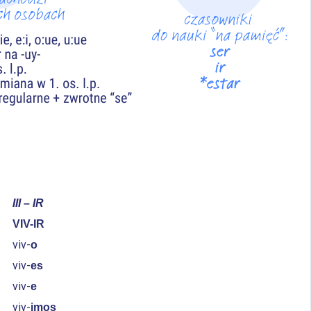
III – IR
VIV-IR
viv-
o
viv-
es
viv-
e
viv-
imos