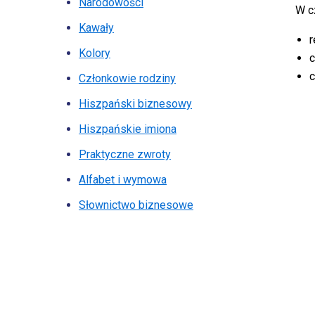
Narodowości
W c
Kawały
r
Kolory
c
c
Członkowie rodziny
Hiszpański biznesowy
Hiszpańskie imiona
Praktyczne zwroty
Alfabet i wymowa
Słownictwo biznesowe