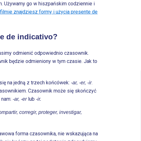
m. Używamy go w hiszpańskim codziennie i
filmie znajdziesz formy i użycia presente de
e de indicativo?
musimy odmienić odpowiednio czasownik.
wnik będzie odmieniony w tym czasie. Jak to
ię na jedną z trzech końcówek:
.
-ar, -er, -ir
czasownikiem. Czasownik może się skończyć
e nam:
lub
-ar, -er
-ir.
mpartir, corregir, proteger, investigar,
awowa forma czasownika, nie wskazująca na