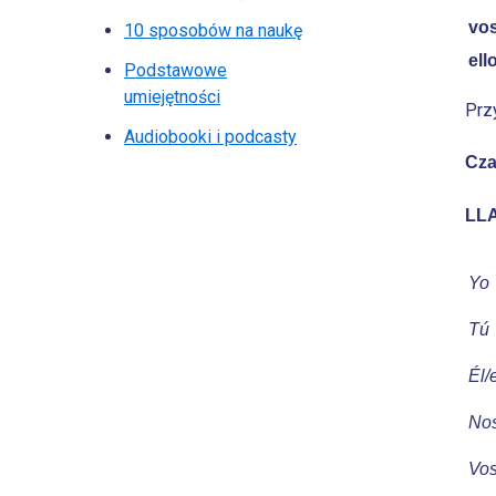
vo
10 sposobów na naukę
ell
Podstawowe
umiejętności
Prz
Audiobooki i podcasty
Cza
LL
Yo
Tú
Él/
Nos
Vos