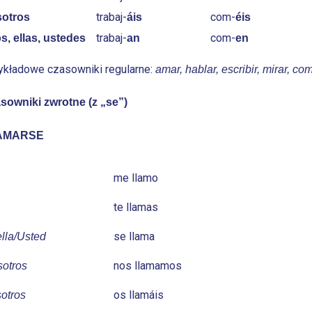
trabaj-
com-
sotros
áis
éis
trabaj-
com-
os, ellas, ustedes
an
en
ykładowe czasowniki regularne:
amar, hablar, escribir, mirar, co
sowniki zwrotne (z „se”)
AMARSE
me llamo
te llamas
se llama
ella/Usted
nos llamamos
otros
os llamáis
otros