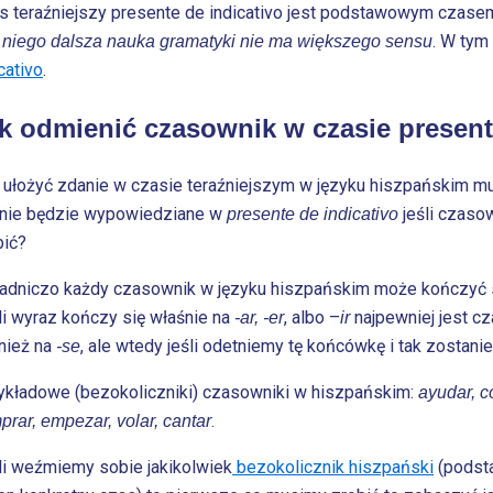
s teraźniejszy presente de indicativo jest podstawowym czase
. W tym
 niego dalsza nauka gramatyki nie ma większego sensu
cativo
.
k odmienić czasownik w czasie present
 ułożyć zdanie w czasie teraźniejszym w języku hiszpańskim 
nie będzie wypowiedziane w
jeśli czaso
presente de indicativo
bić?
adniczo każdy czasownik w języku hiszpańskim może kończyć s
li wyraz kończy się właśnie na
, albo –
najpewniej jest 
-ar, -er
ir
nież na
, ale wtedy jeśli odetniemy tę końcówkę i tak zostani
-se
ykładowe (bezokoliczniki) czasowniki w hiszpańskim:
ayudar, co
.
prar, empezar, volar, cantar
li weźmiemy sobie jakikolwiek
bezokolicznik hiszpański
(podst