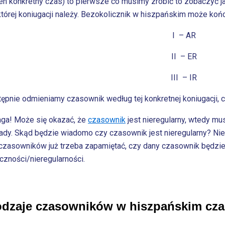
en konkretny czas) to pierwsze co musimy zrobić to zobaczyć j
której koniugacji należy. Bezokolicznik w hiszpańskim może końc
I – AR
II – ER
III – IR
tępnie odmieniamy czasownik według tej konkretnej koniugacji, 
ga! Może się okazać, że
czasownik
jest nieregularny, wtedy m
ady. Skąd będzie wiadomo czy czasownik jest nieregularny? Nie
czasowników już trzeba zapamiętać, czy dany czasownik będzie reg
czności/nieregularności.
dzaje czasowników w hiszpańskim czas