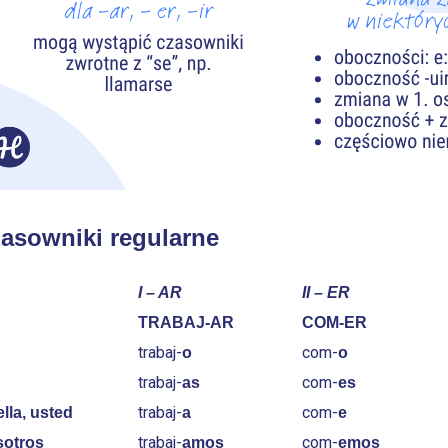
asowniki regularne
I – AR
II – ER
TRABAJ-AR
COM-ER
trabaj-
com-
o
o
trabaj-
com-
as
es
trabaj-
com-
 ella, usted
a
e
trabaj-
com-
sotros
amos
emos