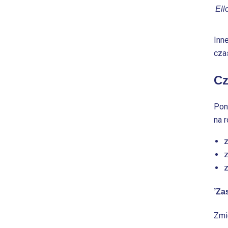
Ell
Inn
cza
Cz
Pon
na 
z
z
z
’Za
Zmi