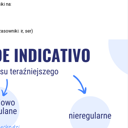
ki na:
sowniki: ir, ser)