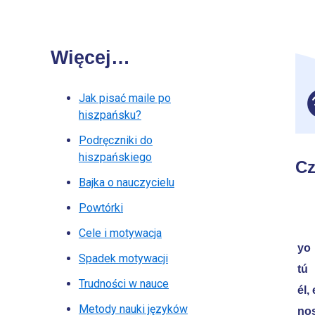
Więcej…
Jak pisać maile po
hiszpańsku?
Podręczniki do
hiszpańskiego
Cz
Bajka o nauczycielu
Powtórki
Cele i motywacja
yo
Spadek motywacji
tú
Trudności w nauce
él,
Metody nauki języków
no