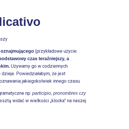
icativo
jszy
(przykładowe użycie:
bu oznajmującego
 podstawowy czas teraźniejszy, a
Używamy go w codziennych
skim.
 dzieje. Powiedziałabym, że jest
oznawania jakiegokolwiek innego czasu.
 gramatyczne np.
participio, pronombres czy
resztą widać w wielkości „klocka” na naszej