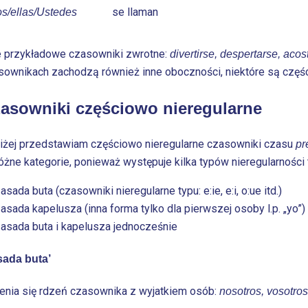
se llaman
os/ellas/Ustedes
e przykładowe czasowniki zwrotne:
divertirse, despertarse, aco
sownikach zachodzą również inne oboczności, niektóre są częśc
asowniki częściowo nieregularne
iżej przedstawiam częściowo nieregularne czasowniki czasu
pr
różne kategorie, ponieważ występuje kilka typów nieregularnośc
asada buta (czasowniki nieregularne typu: e:ie, e:i, o:ue itd.)
asada kapelusza (inna forma tylko dla pierwszej osoby l.p. „yo”)
asada buta i kapelusza jednocześnie
sada buta’
enia się rdzeń czasownika z wyjatkiem osób:
nosotros, vosotros