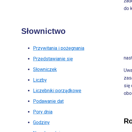
żad
do 
Słownictwo
Przywitania i pożegnania
nas
Przedstawianie się
Słowniczek
Uwa
zas
Liczby
się 
Liczebniki porządkowe
obo
Podawanie dat
Pory dnia
Ro
Godziny