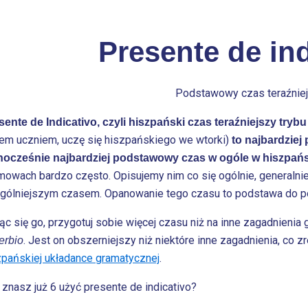
Presente de ind
Podstawowy czas teraźnie
sente de Indicativo, czyli hiszpański czas teraźniejszy try
tem uczniem, uczę się hiszpańskiego we wtorki)
to najbardziej
nocześnie najbardziej podstawowy czas w ogóle w hiszpań
mowach bardzo często. Opisujemy nim co się ogólnie, generalnie
ogólniejszym czasem. Opanowanie tego czasu to podstawa do p
ąc się go, przygotuj sobie więcej czasu niż na inne zagadnienia
. Jest on obszerniejszy niż niektóre inne zagadnienia, co z
erbio
zpańskiej układance gramatycznej
.
 znasz już 6 użyć presente de indicativo?