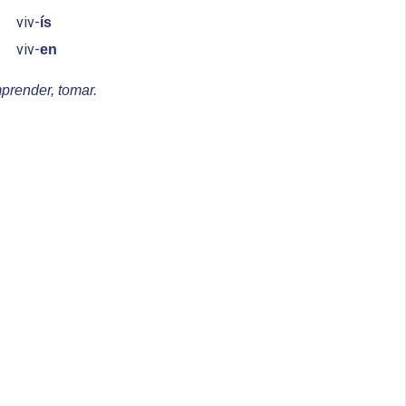
viv-
ís
viv-
en
mprender, tomar.