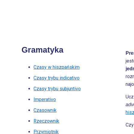
Gramatyka
Pre
jes
Czasy w hiszpańskim
jed
roz
Czasy trybu indicativo
naj
Czasy trybu subjuntivo
Ucz
Imperativo
adv
Czasownik
his
Rzeczownik
Czy
Przymiotnik