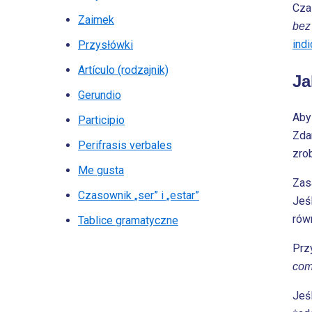
Cza
Zaimek
bez
indi
Przysłówki
Artículo (rodzajnik)
Ja
Gerundio
Aby
Participio
Zda
Perifrasis verbales
zro
Me gusta
Zas
Czasownik „ser” i „estar”
Jeś
rów
Tablice gramatyczne
Prz
com
Jeś