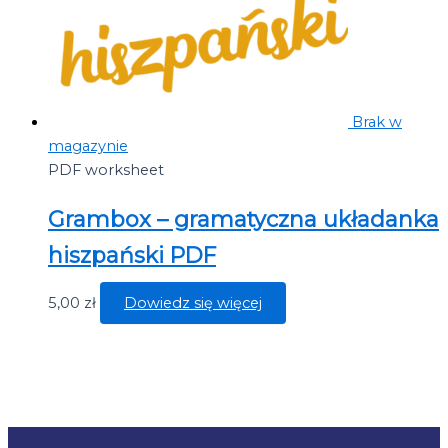
Brak w
magazynie
PDF worksheet
Grambox – gramatyczna układanka
hiszpański PDF
5,00
zł
Dowiedz się więcej