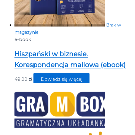
Brak w
magazynie
e-book
Hiszpański w biznesie.
Korespondencja mailowa (ebook)
49,00
zł
Dowiedz się więcej