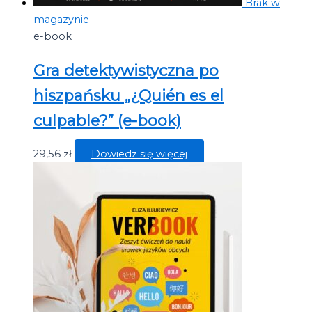
Brak w
magazynie
e-book
Gra detektywistyczna po
hiszpańsku „¿Quién es el
culpable?” (e-book)
29,56
zł
Dowiedz się więcej